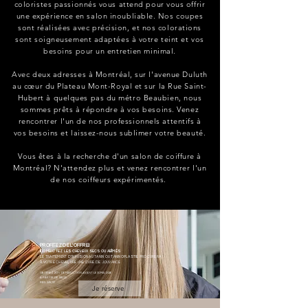
coloristes passionnés vous attend pour vous offrir
une expérience en salon inoubliable. Nos coupes
sont réalisées avec précision, et nos colorations
sont soigneusement adaptées à votre teint et vos
besoins pour un entretien minimal.
Avec deux adresses à Montréal, sur l'avenue Duluth
au cœur du Plateau Mont-Royal et sur la Rue Saint-
Hubert à quelques pas du métro Beaubien, nous
sommes prêts à répondre à vos besoins. Venez
rencontrer l'un de nos professionnels attentifs à
vos besoins et laissez-nous sublimer votre beauté.
Vous êtes à la recherche d'un salon de coiffure à
Montréal? N'attendez plus et venez rencontrer l'un
de nos coiffeurs expérimentés.
PROFITEZ DE L'OFFRE!
COMBATTEZ LES CHEVEUX SECS OU ABÎMÉS
LE TRAITEMENT D'INFUSION AU TANIN OU TANINOPLASTIE PROCURERA
À VOTRE CHEVELURE UNE CURE DE JOUVANCE
OBTENEZ 20% DE RÉDUCTION AVANT LE 30 MAI 2026
À PARTIR DE 199,00
REG. 249,00*
Je réserve