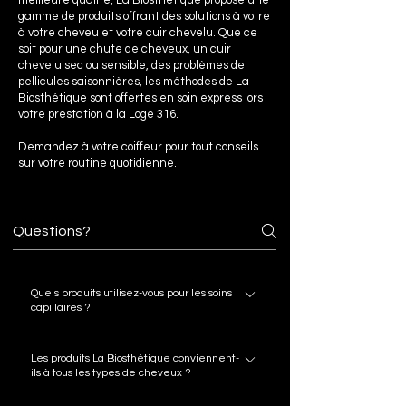
meilleure qualité, La Biosthétique propose une
gamme de produits offrant des solutions à votre
à votre cheveu et votre cuir chevelu. Que ce
soit pour une chute de cheveux, un cuir
chevelu sec ou sensible, des problèmes de
pellicules saisonnières, les méthodes de La
Biosthétique sont offertes en soin express lors
votre prestation à la Loge 316.
Demandez à votre coiffeur pour tout conseils
sur votre routine quotidienne.
Quels produits utilisez-vous pour les soins
capillaires ?
Nous utilisons exclusivement les produits haut
Les produits La Biosthétique conviennent-
de gamme de La Biosthétique, reconnus
ils à tous les types de cheveux ?
pour leurs résultats immédiats et leur