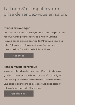
La Loge 316 simplifie votre
prise de rendez-vous en salon.
Rendez-vous en ligne
Consultez l'horaire de la Loge 316 en tout temps afin de
réserver votre prochain service en salon. Vous ne
trouvez pas selon vos disponibilités? Inscrivez vous à la
liste d'attente pour être avisé lorsqu'un créneau
correspondant à vos disponibilités se libère.
Réservez
Rendez-vous téléphonique
Vous souhaitez discuter avec un coiffeur afin de vous
guider dans votre prise de rendez-vous? Notre ligne
téléphonique est ouverte sur nos heures d'ouverture.
En période d'achalandage, les retours d'appels sont
effectués en moins de 60 minutes.
Appelez-nous