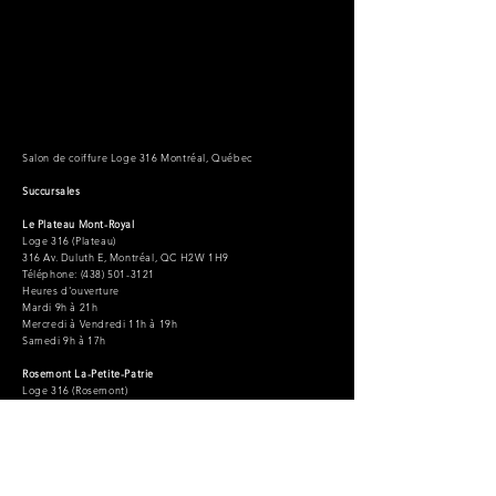
Salon de coiffure Loge 316 Montréal, Québec
Succursales
Le Plateau Mont-Royal
Loge 316 (Plateau)
316 Av. Duluth E, Montréal, QC H2W 1H9
Téléphone: (438) 501-3121
Heures d'ouverture
Mardi 9h à 21h
Mercredi à Vendredi 11h à 19h
Samedi 9h à 17h
Rosemont La-Petite-Patrie
Loge 316 (Rosemont)
6341 Rue St-Hubert, Montréal, QC H2S 2L9
Téléphone: (438) 501-3121
Heures d'ouverture
Lundi 11h à 19h
Mercredi à vendredi 11h à 21h
Samedi et dimanche 11h à 17h