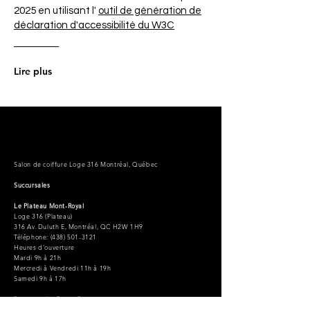
2025 en utilisant l'
outil de génération de
déclaration d'accessibilité du W3C
.
Lire plus
Salon de coiffure Loge 316 Montréal, Québec
Succursales
Le Plateau Mont-Royal
Loge 316 (Plateau)
316 Av. Duluth E, Montréal, QC H2W 1H9
Téléphone: (438) 501-3121
Heures d'ouverture
Mardi 9h à 21h
Mercredi à Vendredi 11h à 19h
Samedi 9h à 17h
Rosemont La-Petite-Patrie
Loge 316 (Rosemont)