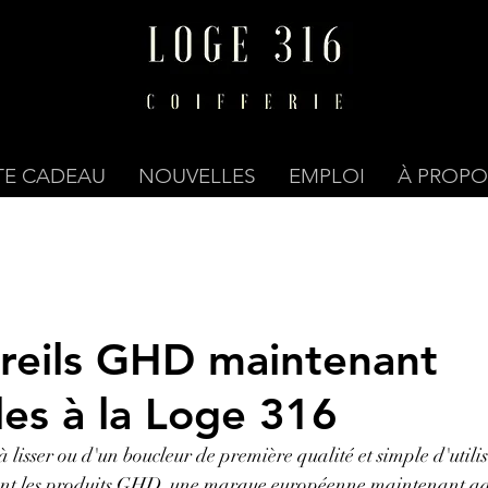
TE CADEAU
NOUVELLES
EMPLOI
À PROPO
reils GHD maintenant
les à la Loge 316
à lisser ou d'un boucleur de première qualité et simple d'util
nt les produits GHD, une marque européenne maintenant a