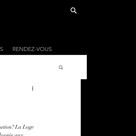
S
RENDEZ-VOUS
isation? La Loge 
daptée aux 