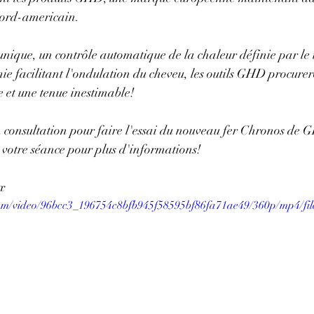
ord-americain. 
unique, un contrôle automatique de la chaleur définie par le
e facilitant l'ondulation du cheveu, les outils GHD procurer
e et une tenue inestimable! 
 consultation pour faire l'essai du nouveau fer Chronos d
e votre séance pour plus d'informations!
tx
.com/video/96bcc3_196754c8bfb945f58595bf86fa71ae49/360p/mp4/fi