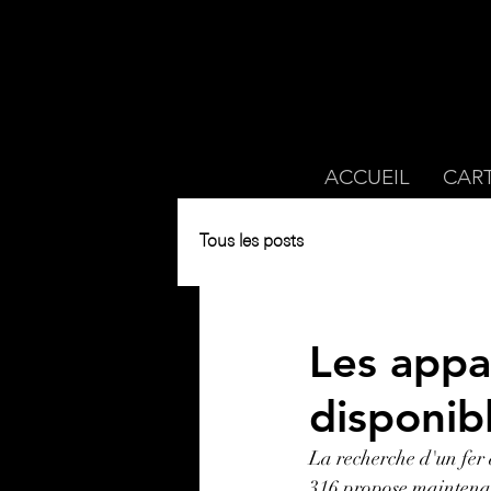
ACCUEIL
CAR
Tous les posts
Les appa
disponib
La recherche d'un fer 
316 propose maintena