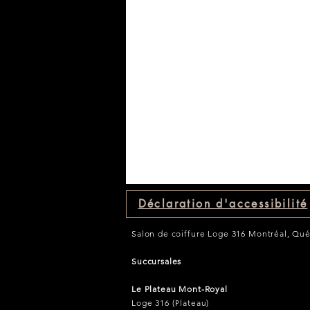
Déclaration d'accessibilité
Salon de coiffure Loge 316 Montréal, Qu
Succursales
Le Plateau Mont-Royal
Loge 316 (Plateau)
Découvrez notre nouveau