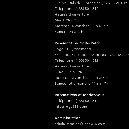
316 Av. Duluth E, Montréal, QC H2W 1H9
service de barbier sans
Téléphone: (438) 501-3121
rendez-vous à la Loge 316
Heures d'ouverture
pour un look masculin
Mardi 9h à 21h
impeccable
Mercredi à Vendredi 11h à 19h
Samedi 9h à 17h
Rosemont La-Petite-Patrie
Loge 316 (Rosemont)
6341 Rue St-Hubert, Montréal, QC H2S 2L
Téléphone: (438) 501-3121
Heures d'ouverture
Lundi 11h à 19h
Mercredi à vendredi 11h à 21h
Samedi et dimanche 11h à 17h
Informations et rendez-vous:
Téléphone: (438) 501-3121
info@loge316.com
Administration
administration@loge316.com