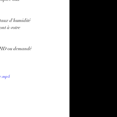
 taux d'humidité 
ont à votre 
e GHD ou demandé 
le.mp4