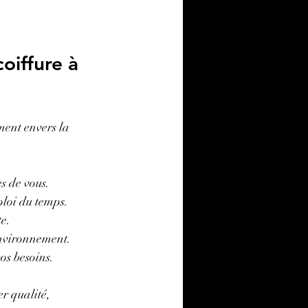
oiffure à 
ment envers la 
ès de vous.
ploi du temps.
te.
’environnement.
os besoins.
r qualité, 