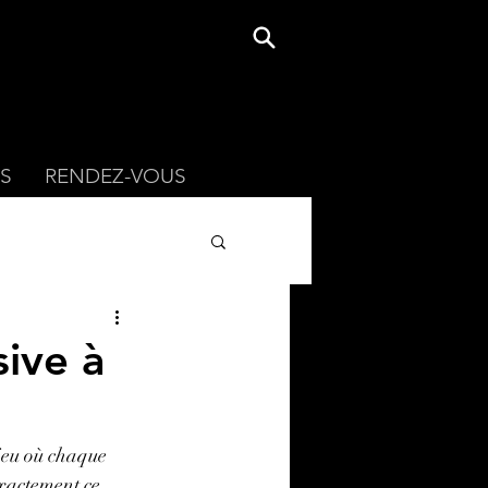
S
RENDEZ-VOUS
sive à
ieu où chaque 
exactement ce 