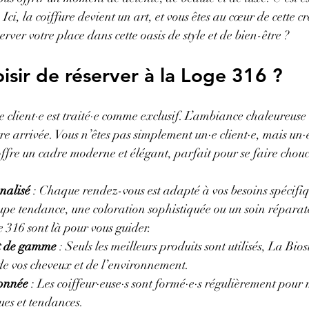
ci, la coiffure devient un art, et vous êtes au cœur de cette cr
ver votre place dans cette oasis de style et de bien-être ?
isir de réserver à la Loge 316 ?
client·e est traité·e comme exclusif. L’ambiance chaleureuse 
e arrivée. Vous n’êtes pas simplement un·e client·e, mais un·e
 offre un cadre moderne et élégant, parfait pour se faire chou
nalisé
 : Chaque rendez-vous est adapté à vos besoins spécifi
upe tendance, une coloration sophistiquée ou un soin réparate
e 316 sont là pour vous guider.
ut de gamme
 : Seuls les meilleurs produits sont utilisés, La Bio
de vos cheveux et de l’environnement.
ionnée
 : Les coiffeur·euse·s sont formé·e·s régulièrement pour m
ues et tendances.