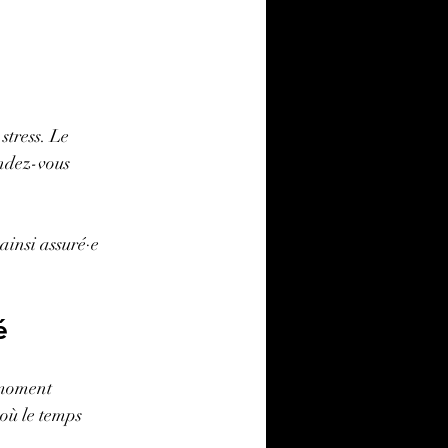
stress. Le 
endez-vous 
ainsi assuré·e 
é
 moment 
où le temps 