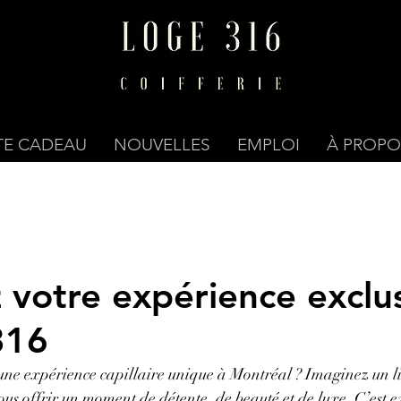
TE CADEAU
NOUVELLES
EMPLOI
À PROPO
 votre expérience exclu
316
une expérience capillaire unique à Montréal ? Imaginez un l
vous offrir un moment de détente, de beauté et de luxe. C’est 