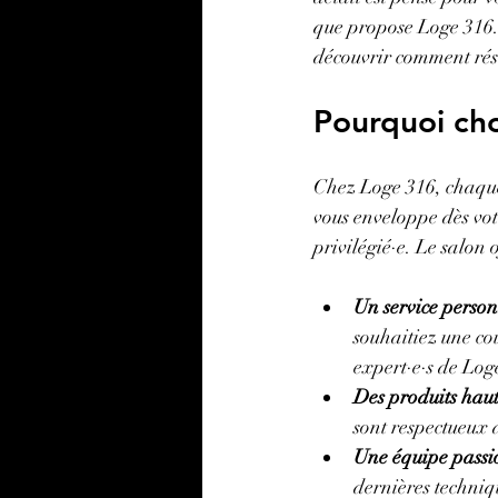
que propose Loge 316. I
découvrir comment réser
Pourquoi cho
Chez Loge 316, chaque 
vous enveloppe dès votr
privilégié·e. Le salon
Un service person
souhaitiez une co
expert·e·s de Log
Des produits ha
sont respectueux 
Une équipe pass
dernières techniq