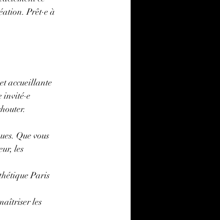
éation. Prêt·e à 
et accueillante 
 invité·e 
chouter.
ques. Que vous 
ur, les 
sthétique Paris 
aîtriser les 